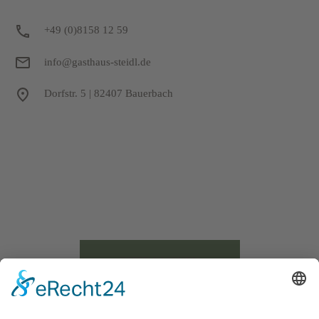
+49 (0)8158 12 59
info@gasthaus-steidl.de
Dorfstr. 5 | 82407 Bauerbach
BITTE KLICKEN
Sie, um die interaktive Google Map anzuzeigen. Dabei werden
personenbezogene Daten wie Ihre IP-Adresse an Google in den